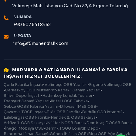
Velimeşe Mah. İstasyon Cad. No 32/A Ergene Tekirdağ
NUMARA
+90 507 541 8452
E-POSTA
info@f5muhendislik.com
MARMARA & BATI ANADOLU SANAYİ & FABRİKA
İNŞAATI HİZMET BÖLGELERİMİZ:
Çorlu Fabrika İnşaatı
•
Velimeşe OSB Yapıları
•
Ergene Velimeşe OSB
•
Çerkezköy OSB Müteahhit
•
Kapaklı Sanayi Yapıları
•
Silivri Depo İnşaatı
•
Hadımköy Lojistik Tesisler
•
Esenyurt Sanayi Yapıları
•
İkitelli OSB Fabrika
•
Gebze GOSB Fabrika Yapımı
•
Dilovası İMES OSB
•
Çayırova TOSB İnşaat
•
Tuzla OSB Fabrika
•
Dudullu OSB İstanbul
•
Lüleburgaz OSB Fabrika
•
Hendek 2. OSB Sakarya
•
Arifiye 1. OSB Sakarya
•
Nilüfer NOSB Bursa
•
Demirtaş DOSAB Bursa
•
İnegöl Mobilya OSB
•
Gemlik TOGG Lojistik Depo
•
Bandırma Liman Sanayi
•
Gönen İhtisas OSB
•
Biga OSB Ağır Sanayi
•