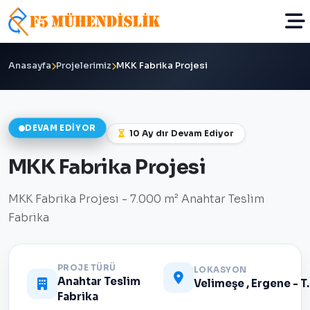
Anasayfa
Projelerimiz
MKK Fabrika Projesi
DEVAM EDIYOR
10 Ay dır Devam Ediyor
MKK Fabrika Projesi
MKK Fabrika Projesi - 7.000 m² Anahtar Teslim
Fabrika
PROJE TÜRÜ
LOKASYON
Anahtar Teslim
Velimeşe ,
Fabrika