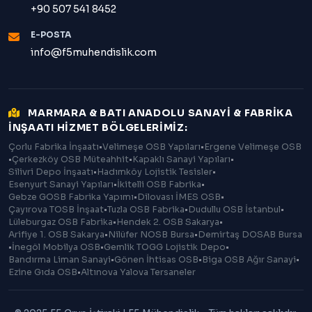
+90 507 541 8452
E-POSTA
info@f5muhendislik.com
MARMARA & BATI ANADOLU SANAYİ & FABRİKA
İNŞAATI HİZMET BÖLGELERİMİZ:
Çorlu Fabrika İnşaatı
•
Velimeşe OSB Yapıları
•
Ergene Velimeşe OSB
•
Çerkezköy OSB Müteahhit
•
Kapaklı Sanayi Yapıları
•
Silivri Depo İnşaatı
•
Hadımköy Lojistik Tesisler
•
Esenyurt Sanayi Yapıları
•
İkitelli OSB Fabrika
•
Gebze GOSB Fabrika Yapımı
•
Dilovası İMES OSB
•
Çayırova TOSB İnşaat
•
Tuzla OSB Fabrika
•
Dudullu OSB İstanbul
•
Lüleburgaz OSB Fabrika
•
Hendek 2. OSB Sakarya
•
Arifiye 1. OSB Sakarya
•
Nilüfer NOSB Bursa
•
Demirtaş DOSAB Bursa
•
İnegöl Mobilya OSB
•
Gemlik TOGG Lojistik Depo
•
Bandırma Liman Sanayi
•
Gönen İhtisas OSB
•
Biga OSB Ağır Sanayi
•
Ezine Gıda OSB
•
Altınova Yalova Tersaneler